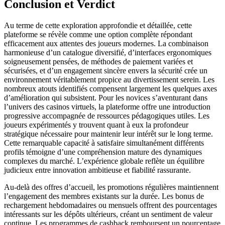
Conclusion et Verdict
Au terme de cette exploration approfondie et détaillée, cette
plateforme se révèle comme une option complète répondant
efficacement aux attentes des joueurs modernes. La combinaison
harmonieuse d’un catalogue diversifié, d’interfaces ergonomiques
soigneusement pensées, de méthodes de paiement variées et
sécurisées, et d’un engagement sincère envers la sécurité crée un
environnement véritablement propice au divertissement serein. Les
nombreux atouts identifiés compensent largement les quelques axes
d’amélioration qui subsistent. Pour les novices s’aventurant dans
l’univers des casinos virtuels, la plateforme offre une introduction
progressive accompagnée de ressources pédagogiques utiles. Les
joueurs expérimentés y trouvent quant à eux la profondeur
stratégique nécessaire pour maintenir leur intérêt sur le long terme.
Cette remarquable capacité à satisfaire simultanément différents
profils témoigne d’une compréhension mature des dynamiques
complexes du marché. L’expérience globale reflète un équilibre
judicieux entre innovation ambitieuse et fiabilité rassurante.
Au-delà des offres d’accueil, les promotions régulières maintiennent
l’engagement des membres existants sur la durée. Les bonus de
rechargement hebdomadaires ou mensuels offrent des pourcentages
intéressants sur les dépôts ultérieurs, créant un sentiment de valeur
continue. Les programmes de cashback remboursent un pourcentage