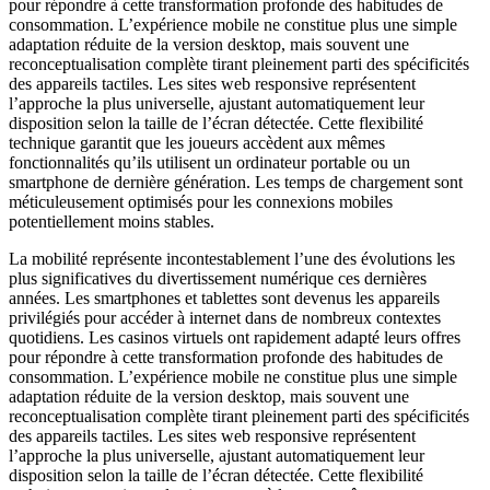
pour répondre à cette transformation profonde des habitudes de
consommation. L’expérience mobile ne constitue plus une simple
adaptation réduite de la version desktop, mais souvent une
reconceptualisation complète tirant pleinement parti des spécificités
des appareils tactiles. Les sites web responsive représentent
l’approche la plus universelle, ajustant automatiquement leur
disposition selon la taille de l’écran détectée. Cette flexibilité
technique garantit que les joueurs accèdent aux mêmes
fonctionnalités qu’ils utilisent un ordinateur portable ou un
smartphone de dernière génération. Les temps de chargement sont
méticuleusement optimisés pour les connexions mobiles
potentiellement moins stables.
La mobilité représente incontestablement l’une des évolutions les
plus significatives du divertissement numérique ces dernières
années. Les smartphones et tablettes sont devenus les appareils
privilégiés pour accéder à internet dans de nombreux contextes
quotidiens. Les casinos virtuels ont rapidement adapté leurs offres
pour répondre à cette transformation profonde des habitudes de
consommation. L’expérience mobile ne constitue plus une simple
adaptation réduite de la version desktop, mais souvent une
reconceptualisation complète tirant pleinement parti des spécificités
des appareils tactiles. Les sites web responsive représentent
l’approche la plus universelle, ajustant automatiquement leur
disposition selon la taille de l’écran détectée. Cette flexibilité