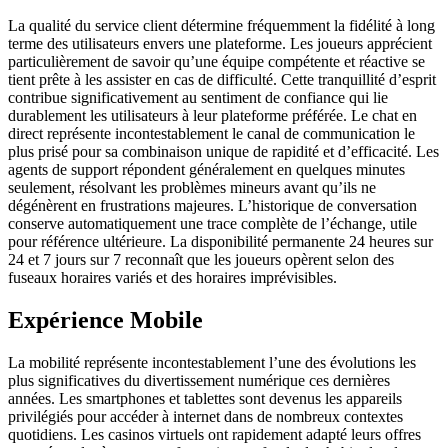
La qualité du service client détermine fréquemment la fidélité à long
terme des utilisateurs envers une plateforme. Les joueurs apprécient
particulièrement de savoir qu’une équipe compétente et réactive se
tient prête à les assister en cas de difficulté. Cette tranquillité d’esprit
contribue significativement au sentiment de confiance qui lie
durablement les utilisateurs à leur plateforme préférée. Le chat en
direct représente incontestablement le canal de communication le
plus prisé pour sa combinaison unique de rapidité et d’efficacité. Les
agents de support répondent généralement en quelques minutes
seulement, résolvant les problèmes mineurs avant qu’ils ne
dégénèrent en frustrations majeures. L’historique de conversation
conserve automatiquement une trace complète de l’échange, utile
pour référence ultérieure. La disponibilité permanente 24 heures sur
24 et 7 jours sur 7 reconnaît que les joueurs opèrent selon des
fuseaux horaires variés et des horaires imprévisibles.
Expérience Mobile
La mobilité représente incontestablement l’une des évolutions les
plus significatives du divertissement numérique ces dernières
années. Les smartphones et tablettes sont devenus les appareils
privilégiés pour accéder à internet dans de nombreux contextes
quotidiens. Les casinos virtuels ont rapidement adapté leurs offres