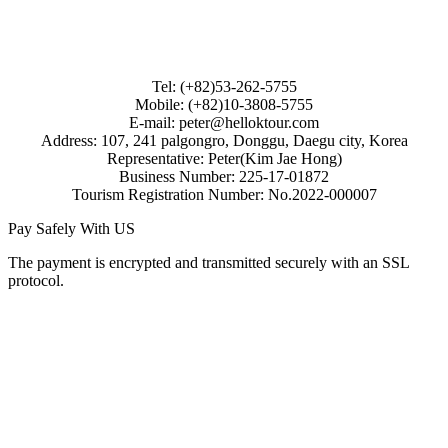
Tel: (+82)53-262-5755
Mobile: (+82)10-3808-5755
E-mail: peter@helloktour.com
Address: 107, 241 palgongro, Donggu, Daegu city, Korea
Representative: Peter(Kim Jae Hong)
Business Number: 225-17-01872
Tourism Registration Number: No.2022-000007
Pay Safely With US
The payment is encrypted and transmitted securely with an SSL
protocol.