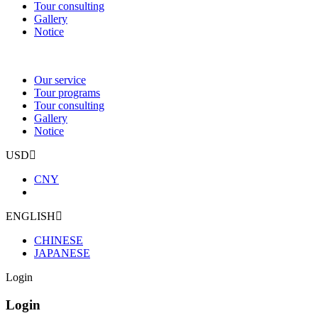
Tour consulting
Gallery
Notice
Our service
Tour programs
Tour consulting
Gallery
Notice
USD
CNY
ENGLISH
CHINESE
JAPANESE
Login
Login