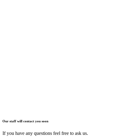
Our staff will contact you soon
If you have any questions feel free to ask us.