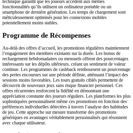
technique garantit que les joueurs accèdent aux mêmes
fonctionnalités qu’ils utilisent un ordinateur portable ou un
smartphone de dernière génération. Les temps de chargement sont
méticuleusement optimisés pour les connexions mobiles
potentiellement moins stables.
Programme de Récompenses
Au-delà des offres d’accueil, les promotions régulières maintiennent
l’engagement des membres existants sur la durée. Les bonus de
rechargement hebdomadaires ou mensuels offrent des pourcentages
intéressants sur les dépôts ultérieurs, créant un sentiment de valeur
continue. Les programmes de cashback remboursent un pourcentage
des pertes encourues sur une période définie, atténuant l’impact des
sessions moins favorables. Les tours gratuits ciblés permettent de
découvrir de nouveaux jeux sans risque financier personnel. Ces
offres récurrentes renforcent la fidélité en démontrant une
appréciation constante des joueurs réguliers. Les plateformes les plus
sophistiquées personnalisent même ces promotions en fonction des
préférences individuelles détectées à travers l’analyse des habitudes
de jeu. Cette approche sur mesure transforme des promotions
génériques en avantages véritablement personnalisés qui résonnent
avec chaque utilisateur.